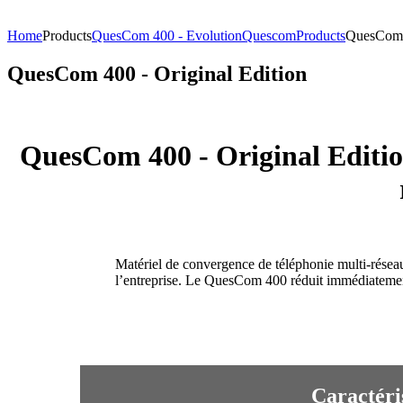
Home
Products
QuesCom 400 - Evolution
Quescom
Products
QuesCom 4
QuesCom 400 - Original Edition
QuesCom 400 - Original Editio
Matériel de convergence de téléphonie multi-rése
l’entreprise. Le QuesCom 400 réduit immédiatement 
Caractéri