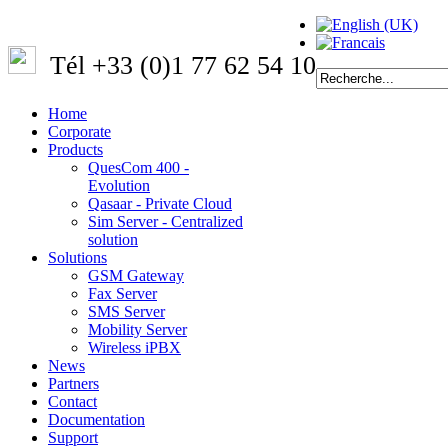
Tél +33 (0)1 77 62 54 10
Home
Corporate
Products
QuesCom 400 -
Evolution
Qasaar - Private Cloud
Sim Server - Centralized
solution
Solutions
GSM Gateway
Fax Server
SMS Server
Mobility Server
Wireless iPBX
News
Partners
Contact
Documentation
Support