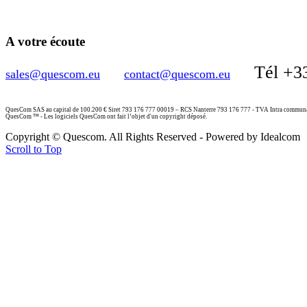
A votre écoute
Tél +3
sales@quescom.eu
contact@quescom.eu
QuesCom SAS au capital de 100.200 € Siret 793 176 777 00019 – RCS Nanterre 793 176 777 - TVA Intra commu
QuesCom ™ - Les logiciels QuesCom ont fait l’objet d'un copyright déposé.
Copyright © Quescom. All Rights Reserved - Powered by Idealcom
Scroll to Top