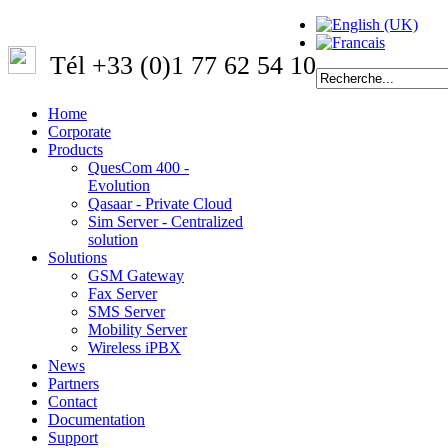
Tél +33 (0)1 77 62 54 10
Home
Corporate
Products
QuesCom 400 -
Evolution
Qasaar - Private Cloud
Sim Server - Centralized
solution
Solutions
GSM Gateway
Fax Server
SMS Server
Mobility Server
Wireless iPBX
News
Partners
Contact
Documentation
Support