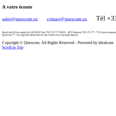
A votre écoute
Tél +3
sales@quescom.eu
contact@quescom.eu
QuesCom SAS au capital de 100.200 € Siret 793 176 777 00019 – RCS Nanterre 793 176 777 - TVA Intra commu
QuesCom ™ - Les logiciels QuesCom ont fait l’objet d'un copyright déposé.
Copyright © Quescom. All Rights Reserved - Powered by Idealcom
Scroll to Top